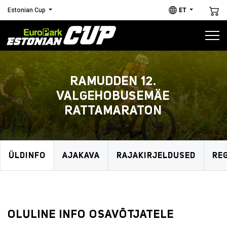
Estonian Cup
ET
Estonian Cup
RAMUDDEN 12.
SARJA ETAPID
VALGEHOBUSEMÄE
RATTAMARATON
HOOAJAL 2026
ÜLDINFO
AJAKAVA
RAJAKIRJELDUSED
RE
1
DIOTECH 4. VALGA/VALKA
RATTAMARATON
OLULINE INFO OSAVÕTJATELE
MTB/GRAVEL