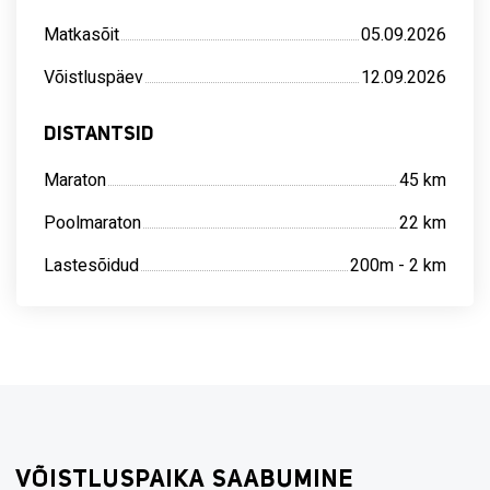
25.07.2026 // Võistluspäev
Matkasõit
05.09.2026
Võistluspäev
12.09.2026
5
DISTANTSID
Maraton
45 km
HÜPOTEEKLAEN 27. JÕULUMÄE
RATTAMARATON
Poolmaraton
22 km
MTB
Lastesõidud
200m - 2 km
08.08.2026 // Matkasõit
15.08.2026 // Võistluspäev
EMV maratonis'is
6
VÕISTLUSPAIKA SAABUMINE