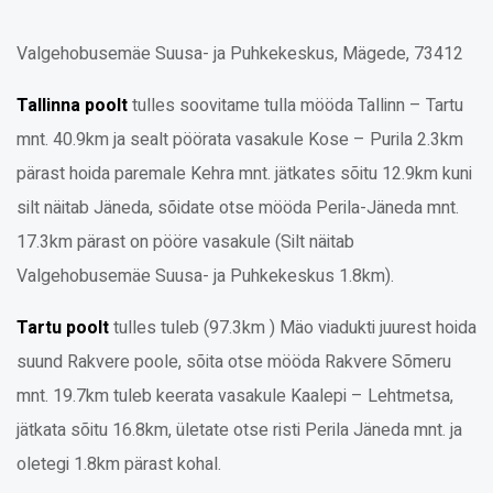
RAMUDDEN 12. VALGEHOBUSEMÄE
Valgehobusemäe Suusa- ja Puhkekeskus, Mägede, 73412
RATTAMARATON
MTB
Tallinna poolt
tulles soovitame tulla mööda Tallinn – Tartu
mnt. 40.9km ja sealt pöörata vasakule Kose – Purila 2.3km
05.09.2026 // Matkasõit
pärast hoida paremale Kehra mnt. jätkates sõitu 12.9km kuni
12.09.2026 // Võistluspäev
silt näitab Jäneda, sõidate otse mööda Perila-Jäneda mnt.
17.3km pärast on pööre vasakule (Silt näitab
Valgehobusemäe Suusa- ja Puhkekeskus 1.8km).
Tartu poolt
tulles tuleb (97.3km ) Mäo viadukti juurest hoida
suund Rakvere poole, sõita otse mööda Rakvere Sõmeru
mnt. 19.7km tuleb keerata vasakule Kaalepi – Lehtmetsa,
jätkata sõitu 16.8km, ületate otse risti Perila Jäneda mnt. ja
oletegi 1.8km pärast kohal.