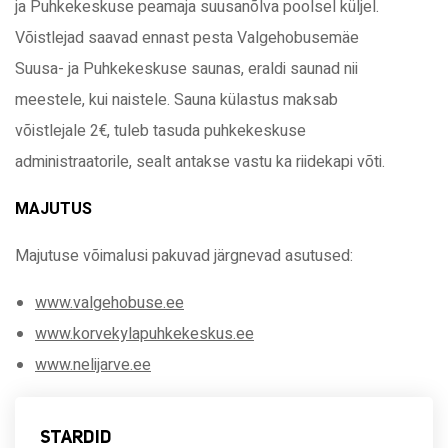
ja Puhkekeskuse peamaja suusanõlva poolsel küljel.
3
Võistlejad saavad ennast pesta Valgehobusemäe
RAPLA LINNA 1. RATTAMARATON
Suusa- ja Puhkekeskuse saunas, eraldi saunad nii
MTB/GRAVEL
meestele, kui naistele. Sauna külastus maksab
võistlejale 2€, tuleb tasuda puhkekeskuse
27.06.2026 // Matkasõit
administraatorile, sealt antakse vastu ka riidekapi võti.
04.07.2026 // Võistluspäev
MAJUTUS
Majutuse võimalusi pakuvad järgnevad asutused:
4
www.valgehobuse.ee
RAND&TUULBERG 26. ELVA
www.korvekylapuhkekeskus.ee
RATTAMARATON
www.nelijarve.ee
MTB/GRAVEL
STARDID
18.07.2026 // Matkasõit