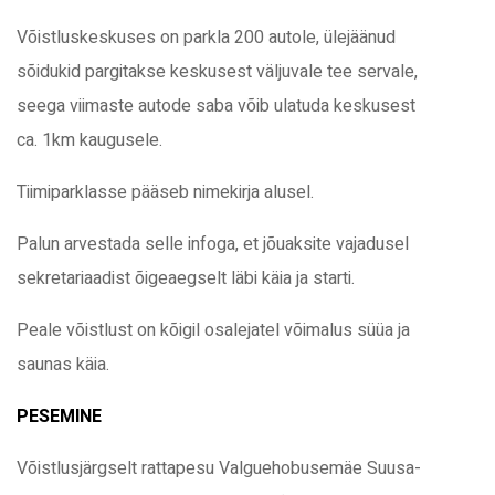
Võistluskeskuses on parkla 200 autole, ülejäänud
02.05.2026 // Matkasõit
sõidukid pargitakse keskusest väljuvale tee servale,
09.05.2026 // Võistluspäev
seega viimaste autode saba võib ulatuda keskusest
ca. 1km kaugusele.
2
Tiimiparklasse pääseb nimekirja alusel.
Palun arvestada selle infoga, et jõuaksite vajadusel
VELOPLUS 24. RAPLAMAA
RATTAMARATON
sekretariaadist õigeaegselt läbi käia ja starti.
MTB
Peale võistlust on kõigil osalejatel võimalus süüa ja
saunas käia.
16.05.2026 // Matkasõit
23.05.2026 // Võistluspäev
PESEMINE
Võistlusjärgselt rattapesu Valguehobusemäe Suusa-