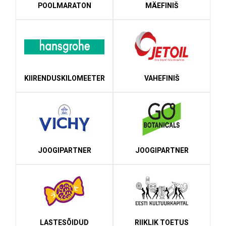
25.07.2026 // Võistluspäev
POOLMARATON
MÄEFINIŠ
5
KIIRENDUSKILOMEETER
VAHEFINIŠ
HÜPOTEEKLAEN 27. JÕULUMÄE
RATTAMARATON
MTB
08.08.2026 // Matkasõit
15.08.2026 // Võistluspäev
JOOGIPARTNER
JOOGIPARTNER
EMV maratonis'is
6
LASTESÕIDUD
RIIKLIK TOETUS