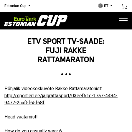
Estonian Cup
ET
Estonian Cup
ETV SPORT TV-SAADE:
FUJI RAKKE
SARJA ETAPID
RATTAMARATON
HOOAJAL 2026
Põhjalik videokokkuvõte Rakke Rattamaratonist:
http://sport.err.ee/jalgrattasport/03eef61c-17a7-4484-
1
9477-2caf5f65f68f
DIOTECH 4. VALGA/VALKA
Head vaatamist!
RATTAMARATON
MTB/GRAVEL
How do you casually wear 6